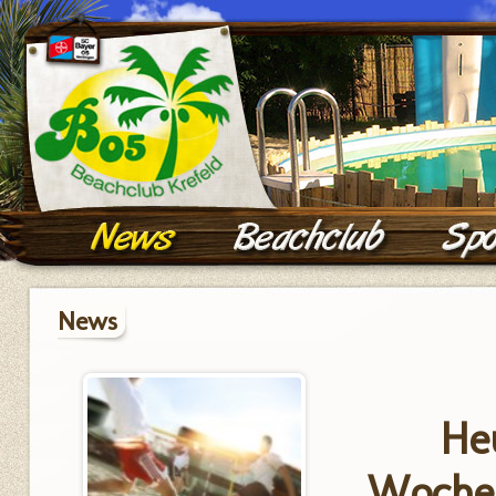
News
He
Woche