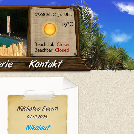
07.08.26, 22:58 Uhr:
29°C
Beachclub:
Closed
Beachbar:
Closed
Nächstes Event:
04.12.2026
Nikolauf