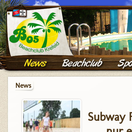
News
Subway F
nur e