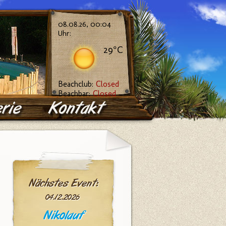
08.08.26, 00:04
Uhr:
29°C
Beachclub:
Closed
Beachbar:
Closed
Nächstes Event:
04.12.2026
Nikolauf