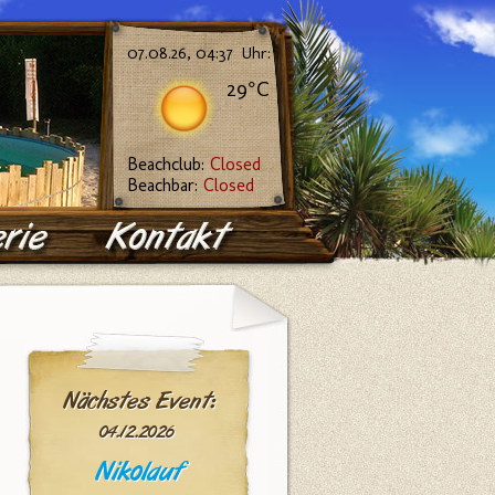
07.08.26, 04:37 Uhr:
29°C
Beachclub:
Closed
Beachbar:
Closed
Nächstes Event:
04.12.2026
Nikolauf